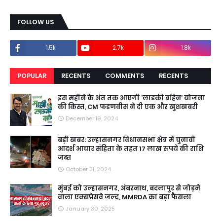
FOLLOW US
1.5k
2.7k
1.8k
POPULAR
RECENTS
COMMENTS
RECENTS
इस महीने के अंत तक आएगी ‘लाडकी बहिन’ योजना
की किस्त, CM फडणवीस ने दी एक और खुशखबरी
December 19, 2024
बड़ी खबर: उल्हासनगर विधानसभा क्षेत्र में चुनावी
आदर्श आचार संहिता के तहत 17 लाख रुपये की राशि
जब्त
October 31, 2024
मुंबई को उल्हासनगर, अंबरनाथ, बदलापुर से जोड़ने
वाला एक्सप्रेसवे जल्द, MMRDA का बड़ा फैसला
January 30, 2025