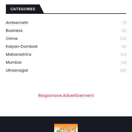
CATEGORIES
Ambernath
(7)
Business
(6)
Crime
(20)
Kalyan-Dombivli
(6)
Maharashtra
(27)
Mumbai
(15)
Ulhasnagar
(29)
Responsive Advertisement