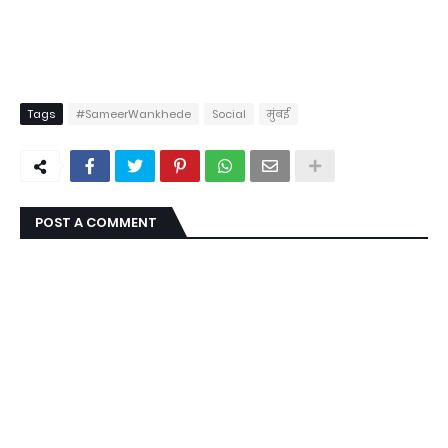
Tags
#SameerWankhede
Social
मुंबई
POST A COMMENT