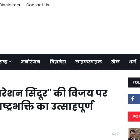
Disclaimer
Contact Us
ष्ट्र
मनोरंजन
बिज़नेस
लाइफस्टाइल
खेल
धर्म
FO
रेशन सिंदूर" की विजय पर
ाष्ट्रभक्ति का उत्साहपूर्ण
PO
RE
0