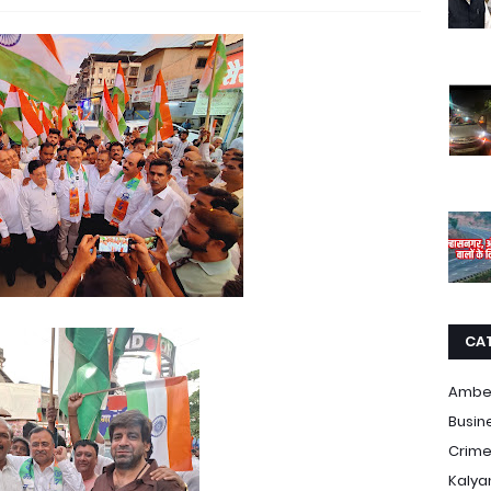
CA
Ambe
Busin
Crim
Kalya