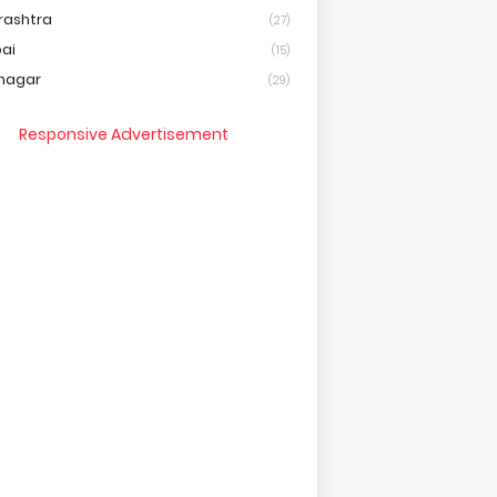
rashtra
(27)
ai
(15)
nagar
(29)
Responsive Advertisement