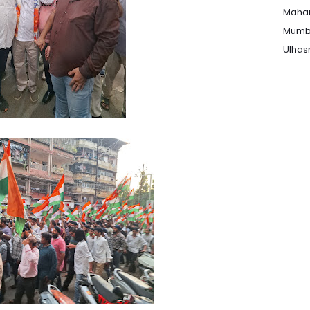
Maha
Mumb
Ulhas