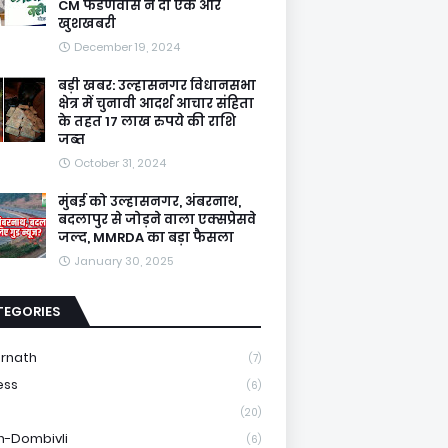
CM फडणवीस ने दी एक और
खुशखबरी
December 19, 2024
बड़ी खबर: उल्हासनगर विधानसभा
क्षेत्र में चुनावी आदर्श आचार संहिता
के तहत 17 लाख रुपये की राशि
जब्त
October 31, 2024
मुंबई को उल्हासनगर, अंबरनाथ,
बदलापुर से जोड़ने वाला एक्सप्रेसवे
जल्द, MMRDA का बड़ा फैसला
January 30, 2025
TEGORIES
rnath
(7)
ess
(6)
e
(20)
n-Dombivli
(6)