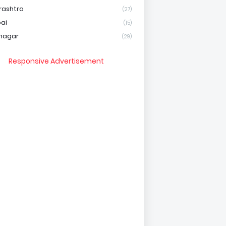
rashtra
(27)
ai
(15)
nagar
(29)
Responsive Advertisement