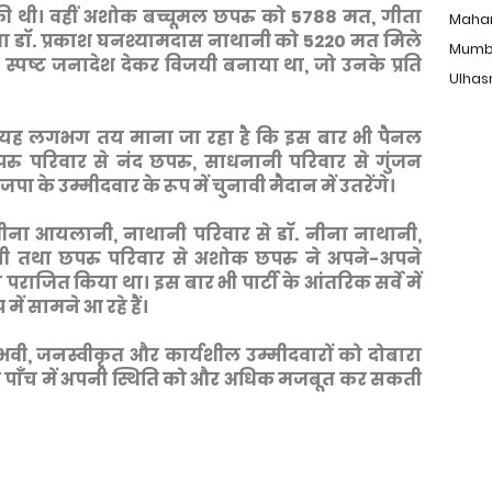
की थी। वहीं अशोक बच्चूमल छपरु को 5788 मत, गीता
Maha
 डॉ. प्रकाश घनश्यामदास नाथानी को 5220 मत मिले
Mumb
ने स्पष्ट जनादेश देकर विजयी बनाया था, जो उनके प्रति
Ulhas
 हुए यह लगभग तय माना जा रहा है कि इस बार भी पैनल
रु परिवार से नंद छपरु, साधनानी परिवार से गुंजन
 के उम्मीदवार के रूप में चुनावी मैदान में उतरेंगे।
 मीना आयलानी, नाथानी परिवार से डॉ. नीना नाथानी,
ी तथा छपरु परिवार से अशोक छपरु ने अपने-अपने
से पराजित किया था। इस बार भी पार्टी के आंतरिक सर्वे में
ें सामने आ रहे हैं।
भवी, जनस्वीकृत और कार्यशील उम्मीदवारों को दोबारा
ांक पाँच में अपनी स्थिति को और अधिक मजबूत कर सकती