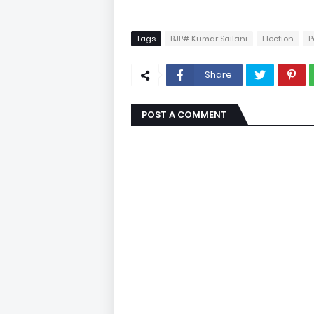
Tags
BJP# Kumar Sailani
Election
P
Share
POST A COMMENT