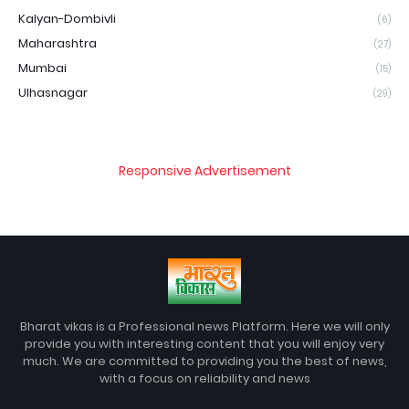
Kalyan-Dombivli
(6)
Maharashtra
(27)
Mumbai
(15)
Ulhasnagar
(29)
Responsive Advertisement
Bharat vikas is a Professional news Platform. Here we will only
provide you with interesting content that you will enjoy very
much. We are committed to providing you the best of news,
with a focus on reliability and news